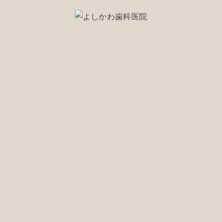
075-212-1118
※WEBで予約ができなかった場合でもご対応できる
事もございますのでお気軽に電話でご相談くださ
い。
※痛みや腫れなどの緊急の場合もお電話にてご相談
ください。
※お電話は診療時間内にしていただくようお願い致
します。