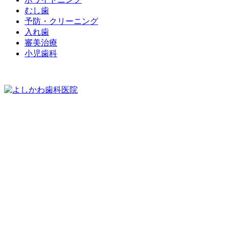
むし歯
予防・クリーニング
入れ歯
審美治療
小児歯科
075-212-1118
※WEBで予約ができなかった場合でもご対応できる事もご
ざいますのでお気軽に電話でご相談ください。
※痛みや腫れなどの緊急の場合もお電話にてご相談くださ
い。
※お電話は診療時間内にしていただくようお願い致します。