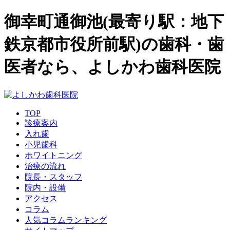
御幸町通御池(最寄り駅：地下
鉄京都市役所前駅)の歯科・歯
医者なら、よしかわ歯科医院
TOP
診療案内
入れ歯
小児歯科
ホワイトニング
治療の流れ
院長・スタッフ
院内・設備
アクセス
コラム
人気コラムランキング