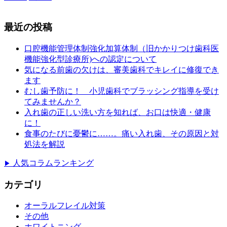
最近の投稿
口腔機能管理体制強化加算体制（旧かかりつけ歯科医
機能強化型診療所)への認定について
気になる前歯の欠けは、審美歯科でキレイに修復でき
ます
むし歯予防に！ 小児歯科でブラッシング指導を受け
てみませんか？
入れ歯の正しい洗い方を知れば、お口は快適・健康
に！
食事のたびに憂鬱に……。痛い入れ歯、その原因と対
処法を解説
人気コラムランキング
▶
カテゴリ
オーラルフレイル対策
その他
ホワイトニング