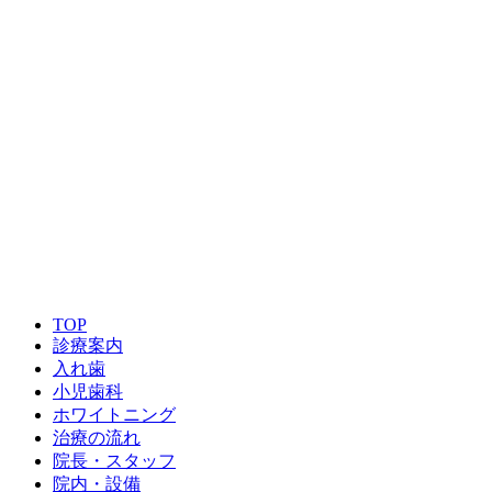
075-212-1118
※WEBで予約ができなかった場合でもご対応できる事もご
※痛みや腫れなどの緊急の場合もお電話にてご相談ください
※お電話は診療時間内にしていただくようお願い致します。
ご予約はこちら
TOP
診療案内
入れ歯
小児歯科
ホワイトニング
治療の流れ
院長・スタッフ
院内・設備