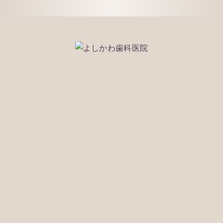
075-212-1118
※WEBで予約ができなかった場合でもご対応できる
事もございますのでお気軽に電話でご相談くださ
い。
※痛みや腫れなどの緊急の場合もお電話にてご相談
ください。
※お電話は診療時間内にしていただくようお願い致
します。