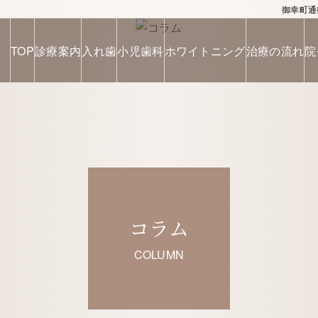
御幸町通
TOP
診療案内
入れ歯
小児歯科
ホワイトニング
治療の流れ
院
コラム
COLUMN