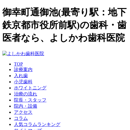
御幸町通御池(最寄り駅：地下
鉄京都市役所前駅)の歯科・歯
医者なら、よしかわ歯科医院
TOP
診療案内
入れ歯
小児歯科
ホワイトニング
治療の流れ
院長・スタッフ
院内・設備
アクセス
コラム
人気コラムランキング