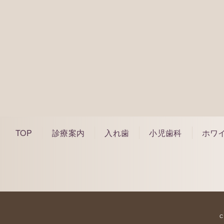
075-212-1
※WEBで予約ができなかった場合でもご対応
のでお気軽に電話でご相談ください。
※痛みや腫れなどの緊急の場合もお電話にて
※お電話は診療時間内にしていただくようお
TOP
診療案内
入れ歯
小児歯科
ホワ
C