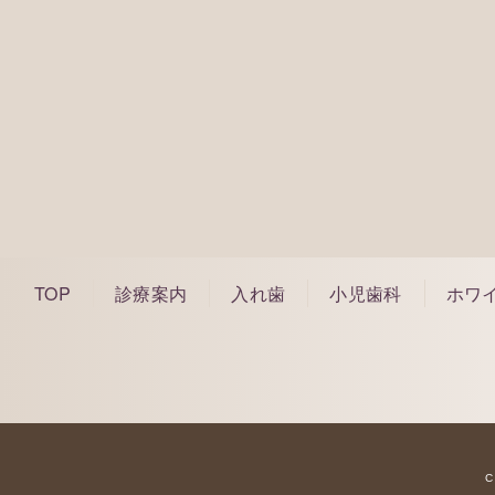
075-212-1
※WEBで予約ができなかった場合でもご対応
のでお気軽に電話でご相談ください。
※痛みや腫れなどの緊急の場合もお電話にて
※お電話は診療時間内にしていただくようお
TOP
診療案内
入れ歯
小児歯科
ホワ
C