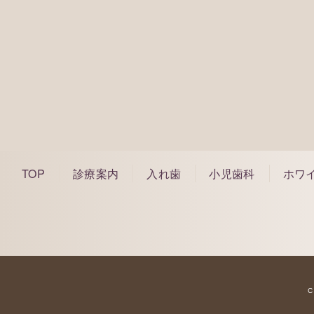
075-212-1
※WEBで予約ができなかった場合でもご対応
のでお気軽に電話でご相談ください。
※痛みや腫れなどの緊急の場合もお電話にて
※お電話は診療時間内にしていただくようお
TOP
診療案内
入れ歯
小児歯科
ホワ
C